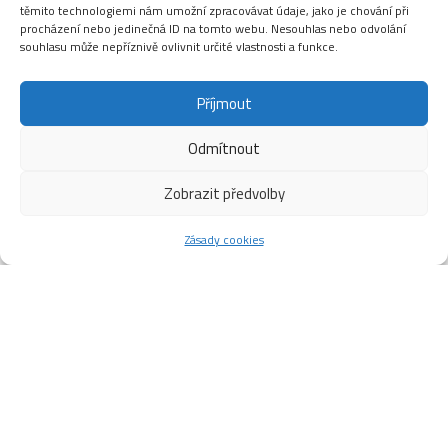
těmito technologiemi nám umožní zpracovávat údaje, jako je chování při
procházení nebo jedinečná ID na tomto webu. Nesouhlas nebo odvolání
souhlasu může nepříznivě ovlivnit určité vlastnosti a funkce.
Příjmout
Odmítnout
Zobrazit předvolby
Zásady cookies
Srpen
2026
Po
Út
St
Čt
Pá
So
Ne
1
2
Příprava
Příprava
ledové
ledové
plochy
plochy