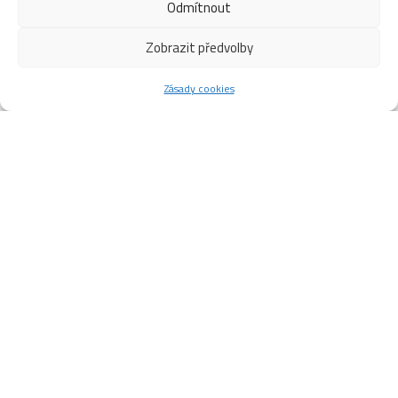
Odmítnout
Zobrazit předvolby
Zásady cookies
Podmínky pro vstup na Z.S. od
22.11.2021
Podmínky pro vstup na Zimní stadion Česká Třebová od 22.
11. 2021
Na základě mimořádného opatření vlády ze dne 18. 11. 2021
se mění podmínky vstupu na Zimní stadion Česká Třebová
Zakazuje se vstup osobám, které vykazují klinické
příznaky onemocnění COVID – 19