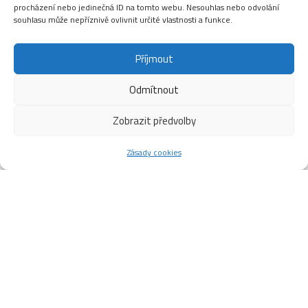
procházení nebo jedinečná ID na tomto webu. Nesouhlas nebo odvolání
souhlasu může nepříznivě ovlivnit určité vlastnosti a funkce.
Příjmout
Odmítnout
Zobrazit předvolby
Zásady cookies
CHL
SEZONA 2026/2027
SEZONA 2025/2026
SEZONA 2024/2025