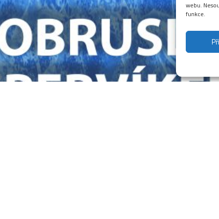
webu. Nesouh
funkce.
Př