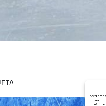
UETA
Hokej pro příchozí
Abychom posk
o zařízení, 
umožní zprac