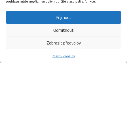
souhlasu může nepříznivě ovlivnit určité vlastnosti a funkce.
Příjmout
Odmítnout
Zobrazit předvolby
Zásady cookies
PORUCHA ROLBY
V neděli ve večerních hodinách se nám porouchala rolba na
úpravu ledu.
Večerní trénink tak byl na neupraveném ledu.
Dnes v dopoledních hodinách se servisní technik pustí do
opravy.