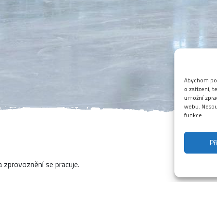
Abychom posk
o zařízení, 
umožní zprac
webu. Nesouh
funkce.
Př
Hokej pro příchozí
a zprovoznění se pracuje.