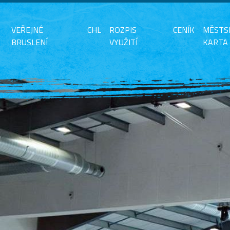
VEŘEJNÉ
CHL
ROZPIS
CENÍK
MĚSTS
BRUSLENÍ
VYUŽITÍ
KARTA