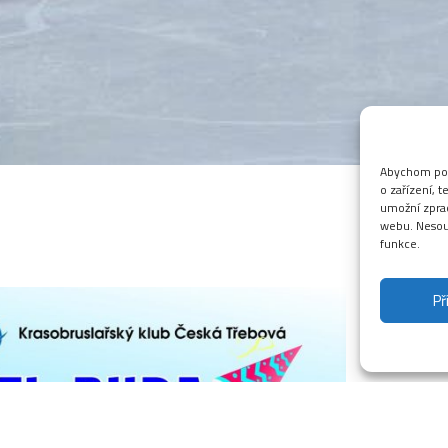
Abychom posk
o zařízení, 
umožní zprac
webu. Nesouh
funkce.
Hokej pro příchozí
Př