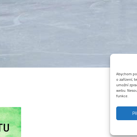
Abychom posk
o zařízení, 
umožní zprac
webu. Nesouh
funkce.
Hokej pro příchozí
Př