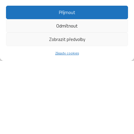
Příjmout
Odmítnout
Zobrazit předvolby
Zásady cookies
HC Dynamo Pardubice – Vlci
Žilina
5.8.
Ještě 80 lístků k prodeji!!!