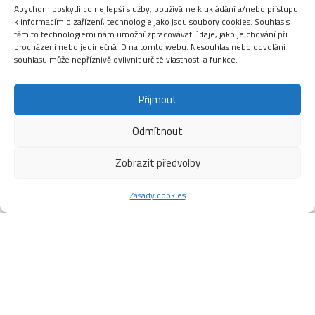
Abychom poskytli co nejlepší služby, používáme k ukládání a/nebo přístupu
k informacím o zařízení, technologie jako jsou soubory cookies. Souhlas s
těmito technologiemi nám umožní zpracovávat údaje, jako je chování při
procházení nebo jedinečná ID na tomto webu. Nesouhlas nebo odvolání
souhlasu může nepříznivě ovlivnit určité vlastnosti a funkce.
Příjmout
Odmítnout
Zobrazit předvolby
Zásady cookies
nhh
Srpen
2026
Po
Út
St
Čt
Pá
So
Ne