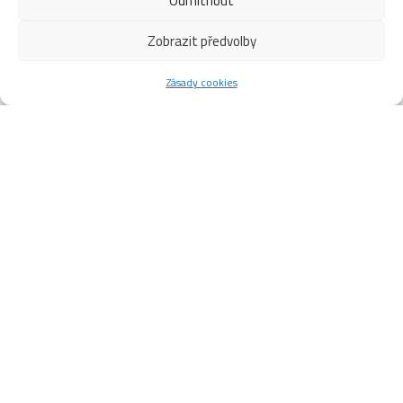
Odmítnout
Zobrazit předvolby
Zásady cookies
Výsledky zápasů-III.část
2022/2023
CHL dne 6.2.2023
ADBA Ústí Nad Orlicí 8 : 0 HC ZD Dolní Újezd
Utkání č. 199
Góly
: Doha V./1, Šulc P./1, Pavlák P./4, Chudý J./1, Krejsa J./1.
Asistence
: Pavlák P./2, Chudý J./1, Doha V./3, Jurco P./1,
Matyáš J./1.
Tresty
: 1 : 3
Rozhodčí:
Dalecký J., Matoušek R.