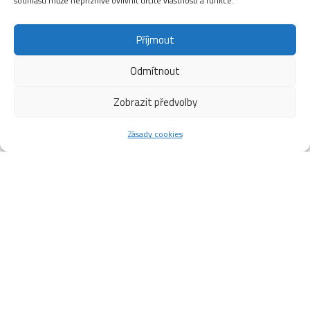
souhlasu může nepříznivě ovlivnit určité vlastnosti a funkce.
Příjmout
Odmítnout
Zobrazit předvolby
Zásady cookies
Rozlosování zápasů
2023/2024 3.část
Hledat:
den
datum
hodina
č.
domácí
hosté
utk.