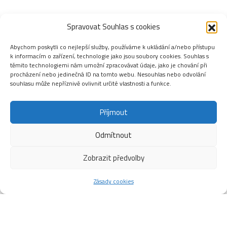
Spravovat Souhlas s cookies
Abychom poskytli co nejlepší služby, používáme k ukládání a/nebo přístupu
k informacím o zařízení, technologie jako jsou soubory cookies. Souhlas s
těmito technologiemi nám umožní zpracovávat údaje, jako je chování při
procházení nebo jedinečná ID na tomto webu. Nesouhlas nebo odvolání
souhlasu může nepříznivě ovlivnit určité vlastnosti a funkce.
Příjmout
Odmítnout
Zobrazit předvolby
Zásady cookies
Tabulky-I.část 2023/2024