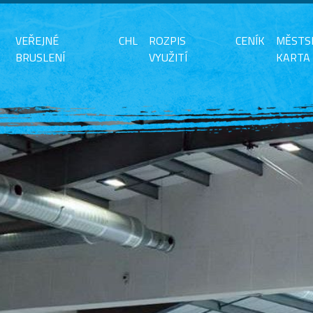
VEŘEJNÉ
CHL
ROZPIS
CENÍK
MĚSTS
BRUSLENÍ
VYUŽITÍ
KARTA