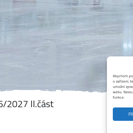
Abychom posk
o zařízení, 
umožní zprac
webu. Nesouh
funkce.
/2027 II.část
Hokej pro příchozí
Př